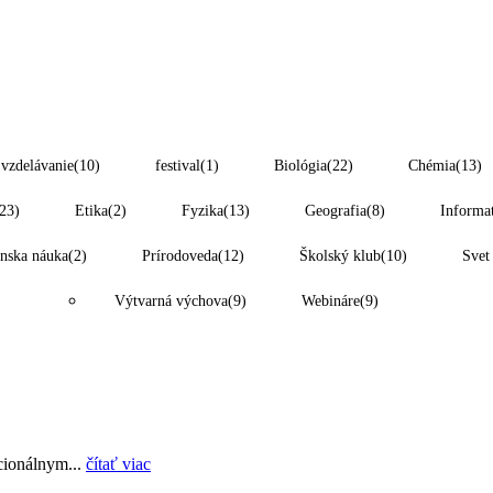
 vzdelávanie
(10)
festival
(1)
Biológia
(22)
Chémia
(13)
23)
Etika
(2)
Fyzika
(13)
Geografia
(8)
Informa
nska náuka
(2)
Prírodoveda
(12)
Školský klub
(10)
Svet
Výtvarná výchova
(9)
Webináre
(9)
ocionálnym...
čítať viac