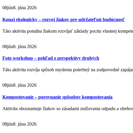
08
jún
8. júna 2026
Konaj ekologicky – rozvoj žiakov pre udržateľnú budúcnosť
Táto aktivita pomáha žiakom rozvíjať základy pocitu vlastnej kompet
08
jún
8. júna 2026
Foto workshop – pohľad z perspektívy druhých
Táto aktivita rozvíja spôsob myslenia potrebný na zodpovedné zapájan
08
jún
8. júna 2026
Kompostovanie – porovnanie spôsobov kompostovania
Aktivita oboznamuje žiakov so zásadami znižovania odpadu a obehov
08
jún
8. júna 2026