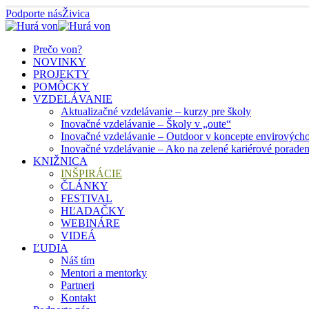
Podporte nás
Živica
Prečo von?
NOVINKY
PROJEKTY
POMÔCKY
VZDELÁVANIE
Aktualizačné vzdelávanie – kurzy pre školy
Inovačné vzdelávanie – Školy v „oute“
Inovačné vzdelávanie – Outdoor v koncepte envirových
Inovačné vzdelávanie – Ako na zelené kariérové porade
KNIŽNICA
INŠPIRÁCIE
ČLÁNKY
FESTIVAL
HĽADAČKY
WEBINÁRE
VIDEÁ
ĽUDIA
Náš tím
Mentori a mentorky
Partneri
Kontakt