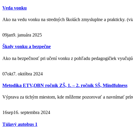
Veda vonku
Ako na vedu vonku na stredných školách zmysluplne a prakticky. (
09
jan
9. januára 2025
Školy vonku a bezpečne
Ako na bezpečnosť pri učení vonku z pohľadu pedagogičiek vyučujúc
07
okt
7. októbra 2024
Metodika ETV,OBN ročník ZŠ, 1. – 2. ročník SŠ, Mindfulness
Výprava za tichým miestom, kde môžeme pozorovať a navnímať príro
16
sep
16. septembra 2024
Túlavý autobus 1