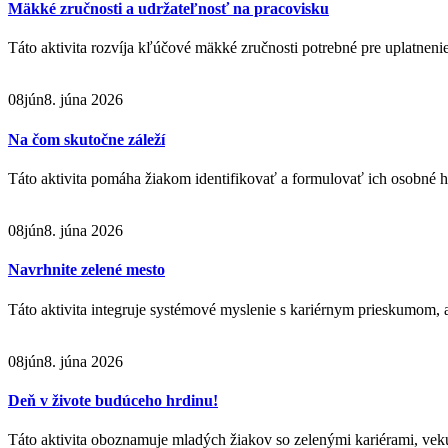
Mäkké zručnosti a udržateľnosť na pracovisku
Táto aktivita rozvíja kľúčové mäkké zručnosti potrebné pre uplatnenie
08
jún
8. júna 2026
Na čom skutočne záleží
Táto aktivita pomáha žiakom identifikovať a formulovať ich osobné 
08
jún
8. júna 2026
Navrhnite zelené mesto
Táto aktivita integruje systémové myslenie s kariérnym prieskumom,
08
jún
8. júna 2026
Deň v živote budúceho hrdinu!
Táto aktivita oboznamuje mladých žiakov so zelenými kariérami, vek