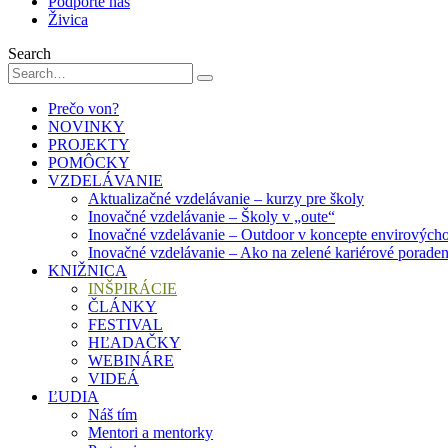
Podporte nás
Živica
Search
Prečo von?
NOVINKY
PROJEKTY
POMÔCKY
VZDELÁVANIE
Aktualizačné vzdelávanie – kurzy pre školy
Inovačné vzdelávanie – Školy v „oute“
Inovačné vzdelávanie – Outdoor v koncepte envirových
Inovačné vzdelávanie – Ako na zelené kariérové porade
KNIŽNICA
INŠPIRÁCIE
ČLÁNKY
FESTIVAL
HĽADAČKY
WEBINÁRE
VIDEÁ
ĽUDIA
Náš tím
Mentori a mentorky