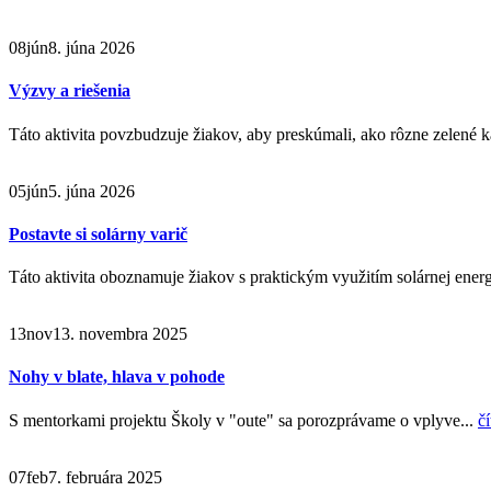
08
jún
8. júna 2026
Výzvy a riešenia
Táto aktivita povzbudzuje žiakov, aby preskúmali, ako rôzne zelené ka
05
jún
5. júna 2026
Postavte si solárny varič
Táto aktivita oboznamuje žiakov s praktickým využitím solárnej energ
13
nov
13. novembra 2025
Nohy v blate, hlava v pohode
S mentorkami projektu Školy v "oute" sa porozprávame o vplyve...
čí
07
feb
7. februára 2025