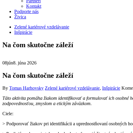
Partneri
Kontakt
Podporte nás
Živica
Zelené kariérové vzdelávanie
Inšpirácie
Na čom skutočne záleží
08
jún
8. júna 2026
Na čom skutočne záleží
By
Tomas Harhovsky
Zelené kariérové vzdelávanie
,
Inšpirácie
Komen
Táto aktivita pomáha žiakom identifikovať a formulovať ich osobné ho
zodpovednosťou, zmyslom a etickým záväzkom.
Ciele:
> Podporovať žiakov pri identifikácii a uprednostňovaní osobných ho