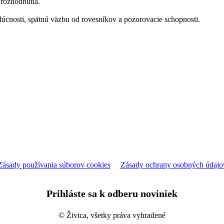
 rozhodnutia.
úcnosti, spätnú väzbu od rovesníkov a pozorovacie schopnosti.
Zásady používania súborov cookies
Zásady ochrany osobných údajo
Prihláste sa k odberu noviniek
© Živica, všetky práva vyhradené