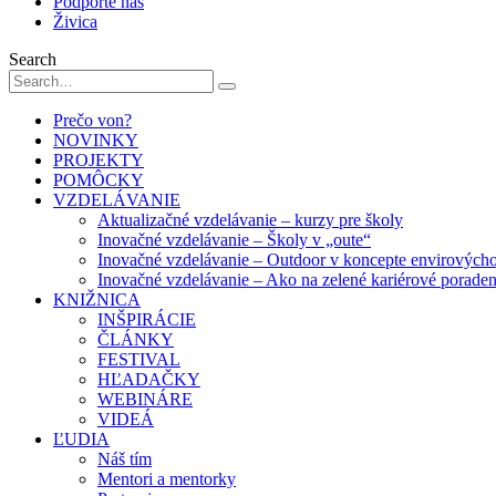
Podporte nás
Živica
Search
Prečo von?
NOVINKY
PROJEKTY
POMÔCKY
VZDELÁVANIE
Aktualizačné vzdelávanie – kurzy pre školy
Inovačné vzdelávanie – Školy v „oute“
Inovačné vzdelávanie – Outdoor v koncepte envirových
Inovačné vzdelávanie – Ako na zelené kariérové porade
KNIŽNICA
INŠPIRÁCIE
ČLÁNKY
FESTIVAL
HĽADAČKY
WEBINÁRE
VIDEÁ
ĽUDIA
Náš tím
Mentori a mentorky