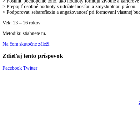
> Posilniť pochopenie toho, ako hodnoty formujú životné a kariérové
> Prepojiť osobné hodnoty s udržateľnosťou a zmysluplnou prácou.
> Podporovať sebareflexiu a angažovanosť pri formovaní vlastnej bud
Vek: 13 – 16 rokov
Metodiku stiahnete tu.
Na čom skutočne záleží
Zdieľaj tento príspevok
Facebook
Twitter