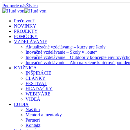
Podporte nás
Živica
Prečo von?
NOVINKY
PROJEKTY
POMÔCKY
VZDELÁVANIE
Aktualizačné vzdelávanie – kurzy pre školy
Inovačné vzdelávanie – Školy v „oute“
Inovačné vzdelávanie – Outdoor v koncepte envirových
Inovačné vzdelávanie – Ako na zelené kariérové porade
KNIŽNICA
INŠPIRÁCIE
ČLÁNKY
FESTIVAL
HĽADAČKY
WEBINÁRE
VIDEÁ
ĽUDIA
Náš tím
Mentori a mentorky
Partneri
Kontakt