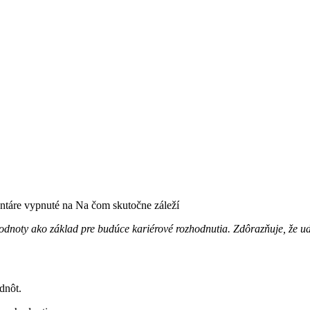
táre vypnuté
na Na čom skutočne záleží
dnoty ako základ pre budúce kariérové rozhodnutia. Zdôrazňuje, že udr
dnôt.