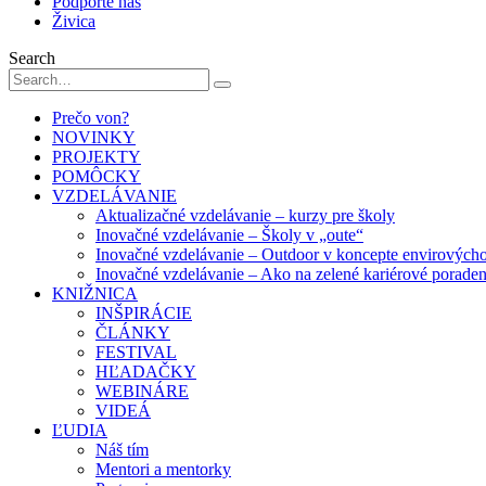
Podporte nás
Živica
Search
Prečo von?
NOVINKY
PROJEKTY
POMÔCKY
VZDELÁVANIE
Aktualizačné vzdelávanie – kurzy pre školy
Inovačné vzdelávanie – Školy v „oute“
Inovačné vzdelávanie – Outdoor v koncepte envirových
Inovačné vzdelávanie – Ako na zelené kariérové porade
KNIŽNICA
INŠPIRÁCIE
ČLÁNKY
FESTIVAL
HĽADAČKY
WEBINÁRE
VIDEÁ
ĽUDIA
Náš tím
Mentori a mentorky