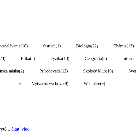
 vzdelávanie
(10)
festival
(1)
Biológia
(22)
Chémia
(13)
23)
Etika
(2)
Fyzika
(13)
Geografia
(8)
Informa
nska náuka
(2)
Prírodoveda
(12)
Školský klub
(10)
Svet
Výtvarná výchova
(9)
Webináre
(9)
yté...
čítať viac