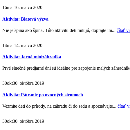
16
mar
16. marca 2020
Aktivita: Blatová výzva
Nie je špina ako špina. Túto aktivitu deti milujú, doprajte im...
čítať v
14
mar
14. marca 2020
Aktivita: Jarná minizáhradka
Prvé slnečné predjarné dni sú ideálne pre zapojenie malých záhradní
30
okt
30. októbra 2019
Aktivita: Pátranie po ovocných stromoch
Vezmite deti do prírody, na záhradu či do sadu a spoznávajte...
čítať v
30
okt
30. októbra 2019