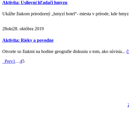
Aktivita: Usilovní hľadači hmyzu
Ukážte žiakom prirodzený „hmyzí hotel“- miesta v prírode, kde hmyz ž
28
okt
28. októbra 2019
Aktivita: Rieky a povodne
Otvorte so žiakmi na hodine geografie diskusiu o tom, ako súvisia...
č
Prev
1
…
4
5