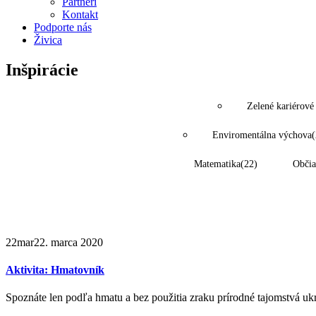
Partneri
Kontakt
Podporte nás
Živica
Inšpirácie
Zelené kariérové
Enviromentálna výchova
(
Matematika
(22)
Občia
22
mar
22. marca 2020
Aktivita: Hmatovník
Spoznáte len podľa hmatu a bez použitia zraku prírodné tajomstvá ukr