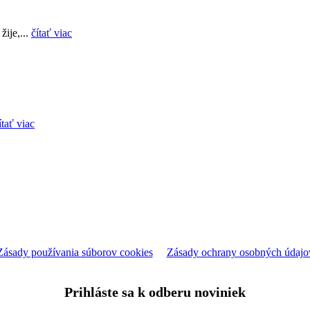
ije,...
čítať viac
ítať viac
Zásady používania súborov cookies
Zásady ochrany osobných údajo
Prihláste sa k odberu noviniek