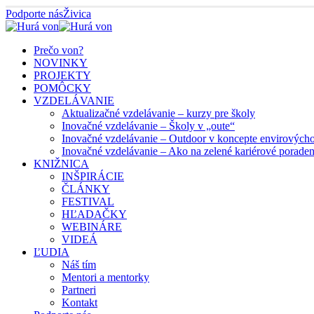
Podporte nás
Živica
Prečo von?
NOVINKY
PROJEKTY
POMÔCKY
VZDELÁVANIE
Aktualizačné vzdelávanie – kurzy pre školy
Inovačné vzdelávanie – Školy v „oute“
Inovačné vzdelávanie – Outdoor v koncepte envirových
Inovačné vzdelávanie – Ako na zelené kariérové porade
KNIŽNICA
INŠPIRÁCIE
ČLÁNKY
FESTIVAL
HĽADAČKY
WEBINÁRE
VIDEÁ
ĽUDIA
Náš tím
Mentori a mentorky
Partneri
Kontakt