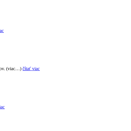
iac
kov. (viac…)
čítať viac
iac