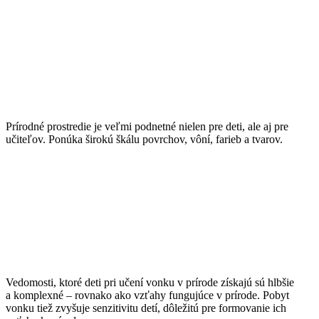
Inšpirácia
Prírodné prostredie je veľmi podnetné nielen pre deti, ale aj pre
učiteľov. Ponúka širokú škálu povrchov, vôní, farieb a tvarov.
Hĺbka
Vedomosti, ktoré deti pri učení vonku v prírode získajú sú hlbšie
a komplexné – rovnako ako vzťahy fungujúce v prírode. Pobyt
vonku tiež zvyšuje senzitivitu detí, dôležitú pre formovanie ich