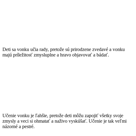
Radosť
Deti sa vonku učia rady, pretože sú prirodzene zvedavé a vonku
majú príležitosť zmysluplne a hravo objavovať a bádať.
Ľahkosť učenia sa
Učenie vonku je ľahšie, pretože deti môžu zapojiť všetky svoje
zmysly a veci si ohmatať a naživo vyskúšať. Učenie je tak veľmi
názorné a pestré.