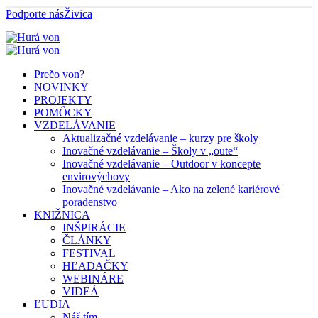
Podporte nás
Živica
Prečo von?
NOVINKY
PROJEKTY
POMÔCKY
VZDELÁVANIE
Aktualizačné vzdelávanie – kurzy pre školy
Inovačné vzdelávanie – Školy v „oute“
Inovačné vzdelávanie – Outdoor v koncepte
envirovýchovy
Inovačné vzdelávanie – Ako na zelené kariérové
poradenstvo
KNIŽNICA
INŠPIRÁCIE
ČLÁNKY
FESTIVAL
HĽADAČKY
WEBINÁRE
VIDEÁ
ĽUDIA
Náš tím