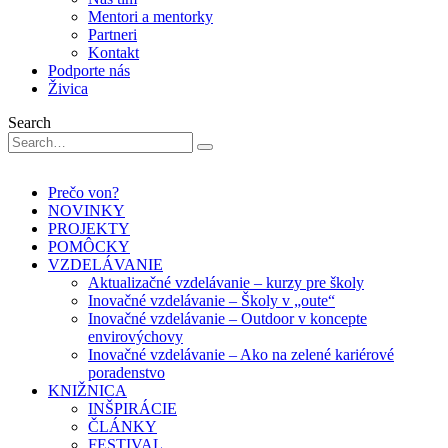
Mentori a mentorky
Partneri
Kontakt
Podporte nás
Živica
Search
Prečo von?
NOVINKY
PROJEKTY
POMÔCKY
VZDELÁVANIE
Aktualizačné vzdelávanie – kurzy pre školy
Inovačné vzdelávanie – Školy v „oute“
Inovačné vzdelávanie – Outdoor v koncepte
envirovýchovy
Inovačné vzdelávanie – Ako na zelené kariérové
poradenstvo
KNIŽNICA
INŠPIRÁCIE
ČLÁNKY
FESTIVAL