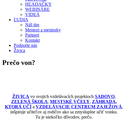
HĽADAČKY
WEBINÁRE
VIDEÁ
ĽUDIA
Náš tím
Mentori a mentorky
Partneri
Kontakt
Podporte nás
Živica
Prečo von?
ŽIVICA
vo svojich vzdelávacích projektoch
SADOVO
,
ZELENÁ ŠKOLA
,
MESTSKÉ VČELY
,
ZÁHRADA,
KTORÁ UČÍ
a
VZDELÁVACIE CENTRUM ZAJEŽOVÁ
,
inšpiruje učiteľov aj rodičov ako sa zmysluplne učiť vonku.
Tu je niekoľko dôvodov, prečo.