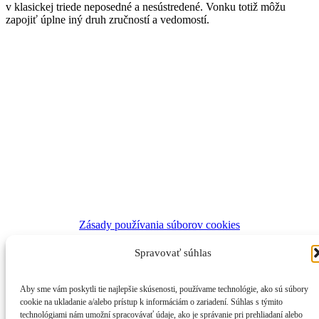
v klasickej triede neposedné a nesústredené. Vonku totiž môžu
zapojiť úplne iný druh zručností a vedomostí.
Zásady používania súborov cookies
Zásady ochrany osobných údajov
Spravovať súhlas
Prihláste sa k odberu noviniek
Aby sme vám poskytli tie najlepšie skúsenosti, používame technológie, ako sú súbory
cookie na ukladanie a/alebo prístup k informáciám o zariadení. Súhlas s týmito
technológiami nám umožní spracovávať údaje, ako je správanie pri prehliadaní alebo
© Živica, všetky práva vyhradené