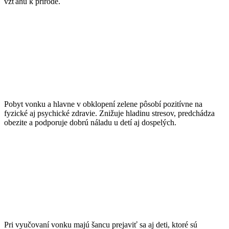
vzťahu k prírode.
Podpora zdravia
Pobyt vonku a hlavne v obklopení zelene pôsobí pozitívne na
fyzické aj psychické zdravie. Znižuje hladinu stresov, predchádza
obezite a podporuje dobrú náladu u detí aj dospelých.
Šanca pre neposedných
Pri vyučovaní vonku majú šancu prejaviť sa aj deti, ktoré sú