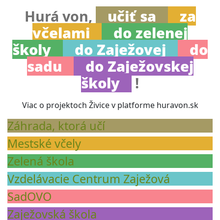
Hurá von,
učiť sa
za
včelami
do zelenej
školy
do Zaježovej
do
sadu
do Zaježovskej
školy
!
Viac o projektoch Živice v platforme huravon.sk
Záhrada, ktorá učí
Mestské včely
Zelená škola
Vzdelávacie Centrum Zaježová
SadOVO
Zaježovská škola