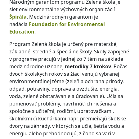
Národným garantom programu Zelená škola je
sieť environmentálne výchovných organizácií
Špirála
. Medzinárodným garantom je
nadácia
Foundation for Environmental
Education
.
Program Zelená škola je určený pre materské,
základné, stredné a špeciálne školy. Školy zapojené
v programe pracujú v jednej zo 7 tém na základe
medzinárodne uznanej
metodiky 7 krokov
. Počas
dvoch školských rokov sa žiaci venujú vybranej
environmentálnej téme (zeleň a ochrana prírody,
odpad, potraviny, doprava a ovzdušie, energia,
voda, zelené obstarávanie a úradovanie). Učia sa
pomenovať problémy, navrhnúť ich riešenia a
spoločne s učiteľmi, rodičmi, upratovačkami,
školníkmi či kuchárkami napr. premieňajú školské
dvory na záhrady, v ktorých sa učia, šetria vodu a
energiu alebo prehodnocujú, z čoho sa varí v