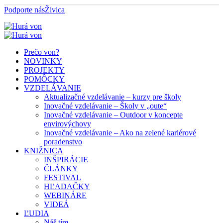
Podporte nás
Živica
Prečo von?
NOVINKY
PROJEKTY
POMÔCKY
VZDELÁVANIE
Aktualizačné vzdelávanie – kurzy pre školy
Inovačné vzdelávanie – Školy v „oute“
Inovačné vzdelávanie – Outdoor v koncepte
envirovýchovy
Inovačné vzdelávanie – Ako na zelené kariérové
poradenstvo
KNIŽNICA
INŠPIRÁCIE
ČLÁNKY
FESTIVAL
HĽADAČKY
WEBINÁRE
VIDEÁ
ĽUDIA
Náš tím