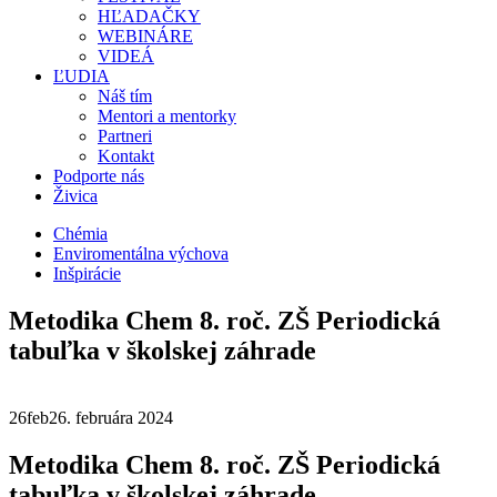
HĽADAČKY
WEBINÁRE
VIDEÁ
ĽUDIA
Náš tím
Mentori a mentorky
Partneri
Kontakt
Podporte nás
Živica
Chémia
Enviromentálna výchova
Inšpirácie
Metodika Chem 8. roč. ZŠ Periodická
tabuľka v školskej záhrade
26
feb
26. februára 2024
Metodika Chem 8. roč. ZŠ Periodická
tabuľka v školskej záhrade