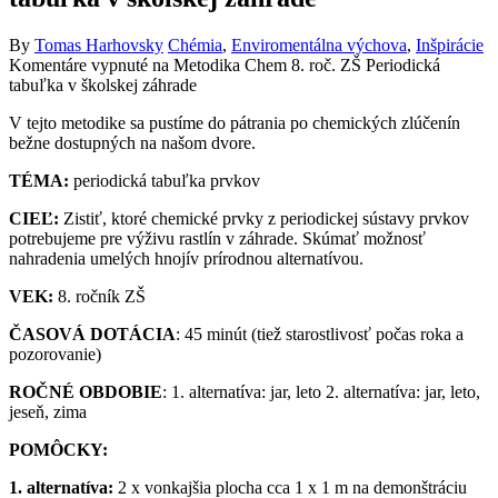
By
Tomas Harhovsky
Chémia
,
Enviromentálna výchova
,
Inšpirácie
Komentáre vypnuté
na Metodika Chem 8. roč. ZŠ Periodická
tabuľka v školskej záhrade
V tejto metodike sa pustíme do pátrania po chemických zlúčenín
bežne dostupných na našom dvore.
TÉMA:
periodická tabuľka prvkov
CIEĽ:
Zistiť, ktoré chemické prvky z periodickej sústavy prvkov
potrebujeme pre výživu rastlín v záhrade. Skúmať možnosť
nahradenia umelých hnojív prírodnou alternatívou.
VEK:
8. ročník ZŠ
ČASOVÁ DOTÁCIA
: 45 minút (tiež starostlivosť počas roka a
pozorovanie)
ROČNÉ OBDOBIE
: 1. alternatíva: jar, leto 2. alternatíva: jar, leto,
jeseň, zima
POMÔCKY:
1. alternatíva:
2 x vonkajšia plocha cca 1 x 1 m na demonštráciu