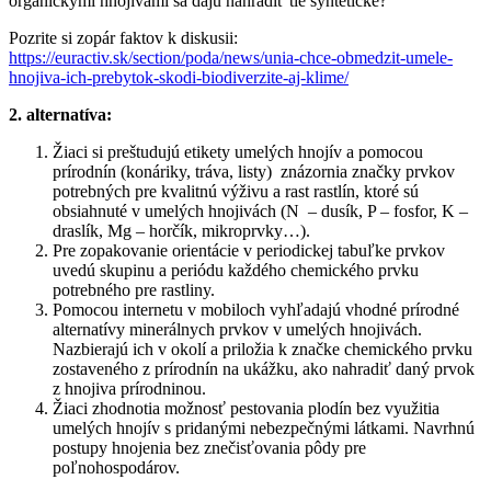
organickými hnojivami sa dajú nahradiť tie syntetické?
Pozrite si zopár faktov k diskusii:
https://euractiv.sk/section/poda/news/unia-chce-obmedzit-umele-
hnojiva-ich-prebytok-skodi-biodiverzite-aj-klime/
2. alternatíva:
Žiaci si preštudujú etikety umelých hnojív a pomocou
prírodnín (konáriky, tráva, listy) znázornia značky prvkov
potrebných pre kvalitnú výživu a rast rastlín, ktoré sú
obsiahnuté v umelých hnojivách (N – dusík, P – fosfor, K –
draslík, Mg – horčík, mikroprvky…).
Pre zopakovanie orientácie v periodickej tabuľke prvkov
uvedú skupinu a periódu každého chemického prvku
potrebného pre rastliny.
Pomocou internetu v mobiloch vyhľadajú vhodné prírodné
alternatívy minerálnych prvkov v umelých hnojivách.
Nazbierajú ich v okolí a priložia k značke chemického prvku
zostaveného z prírodnín na ukážku, ako nahradiť daný prvok
z hnojiva prírodninou.
Žiaci zhodnotia možnosť pestovania plodín bez využitia
umelých hnojív s pridanými nebezpečnými látkami. Navrhnú
postupy hnojenia bez znečisťovania pôdy pre
poľnohospodárov.