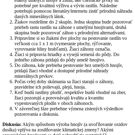
etikety umelých hnojív a zistili, aké chemické prvky sú
potrebné pre kvalitnú výživu a vývin rastlín. Následne
potrebujú pomocou literatúry/internetu zistiť prírodnú náhradu
daných minerálnych látok.
Žiakov rozdelíme do 2 skupín. Jedna skupina bude pozorovať
priebeh rastu rastlín na záhone s umelými hnojivami, druhá
skupina bude pozorovať záhon s prírodnými alternatívami.
Pripravíme si so žiakmi dve plochy na pestovanie rastlín vo
veľkosti cca 1 x 1 m (vymeranie plochy, rýľovanie,
vyrovnanie hliny hrabľami). Žiaci záhony označia.
Žiaci si pripravia hriadky a vysejú semená do pôdy. Do
jedného záhona pridajú do pôdy umelé hnojivo.
Do záhona, kde prebieha pestovanie bez umelých hnojív,
pridajú žiaci vhodné a dostupné prírodné náhrady
minerálnych prvkov.
Počas celej doby skúmania sa žiaci starajú o záhony,
pravidelne ich polievajú, plejú, hnoja.
Keď budú rastliny plodiť, respektíve budú vhodné na zber,
žiaci pozorujú a porovnávajú kvalitu a kvantitu
vypestovaných plodín v oboch záhonoch.
V záverečnej fáze prebehne výmena zistených výsledkov
pozorovania a diskusia.
Diskusia:
Akým spôsobom výroba hnojív (a uvoľňovanie oxidov
dusíka) vplýva na zosilňovanie klimatickej zmeny? Akými