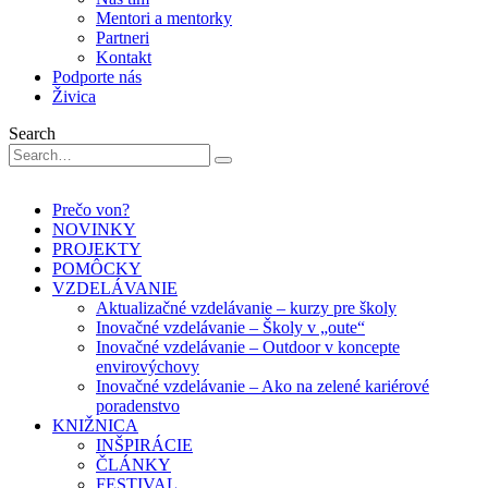
Mentori a mentorky
Partneri
Kontakt
Podporte nás
Živica
Search
Prečo von?
NOVINKY
PROJEKTY
POMÔCKY
VZDELÁVANIE
Aktualizačné vzdelávanie – kurzy pre školy
Inovačné vzdelávanie – Školy v „oute“
Inovačné vzdelávanie – Outdoor v koncepte
envirovýchovy
Inovačné vzdelávanie – Ako na zelené kariérové
poradenstvo
KNIŽNICA
INŠPIRÁCIE
ČLÁNKY
FESTIVAL