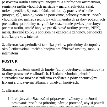
pestovania rastlín s umelými hnojivami a s prírodnou alternatívou,
semienka rastlín vhodných na siatie v marci (redkvička, šalát,
mrkva, petržlen, špenát, hrášok, rukola…), pracovné náradie
(motyka, rýľ, hrable), voda na polievanie, prírodný materiál podľa
vhodnosti ako náhrada jednotlivých minerálnych prvkov potrebných
pre rastliny, prírodniny na grafické znázornenie prvkov potrebných
pre rast rastlín, umelé hnojivo pre úžitkové rastliny (cererit, NPK),
meter, drevené kolíky s popisom na označenie záhonov, periodická
tabuľka prvkov, internet
2. alternatíva:
periodická tabuľka prvkov, prírodniny dostupné v
okolí, etiketa/obal umelého hnojiva pre úžitkové rastliny, mobil s
internetom
POSTUP:
Skúmame zloženia umelých hnojív (zdroj potrebných minerálov) na
rastliny pestované v záhradách. Hľadáme vhodnú prírodnú
alternatívu ako možnosť zníženia znečistenia pôdy chemickými
látkami a prídavnými látkami v umelých hnojivách.
1. alternatíva:
Predtým, ako žiaci začnú pripravovať záhony a možnosti
pestovania rastlín na prírodnej báze je potrebné, aby si pozreli