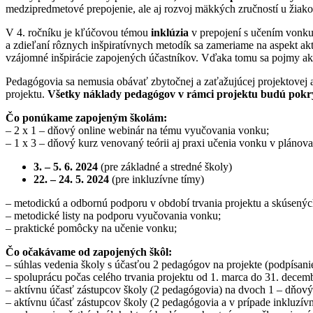
medzipredmetové prepojenie, ale aj rozvoj mäkkých zručností u žiako
V 4. ročníku je kľúčovou témou
inklúzia
v prepojení s učením vonku.
a zdieľaní rôznych inšpiratívnych metodík sa zameriame na aspekt ak
vzájomné inšpirácie zapojených účastníkov. Vďaka tomu sa pojmy ako 
Pedagógovia sa nemusia obávať zbytočnej a zaťažujúcej projektovej a
projektu.
Všetky náklady pedagógov v rámci projektu budú pokr
Čo ponúkame zapojeným školám:
– 2 x 1 – dňový online webinár na tému vyučovania vonku;
– 1 x 3 – dňový kurz venovaný teórii aj praxi učenia vonku v pláno
3. – 5. 6. 2024
(pre základné a stredné školy)
22. – 24. 5. 2024
(pre inkluzívne tímy)
– metodickú a odbornú podporu v období trvania projektu a skúsený
– metodické listy na podporu vyučovania vonku;
– praktické pomôcky na učenie vonku;
Čo očakávame od zapojených škôl:
– súhlas vedenia školy s účasťou 2 pedagógov na projekte (podpísani
– spoluprácu počas celého trvania projektu od 1. marca do 31. decem
– aktívnu účasť zástupcov školy (2 pedagógovia) na dvoch 1 – dňový
– aktívnu účasť zástupcov školy (2 pedagógovia a v prípade inkluzív