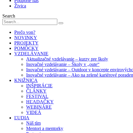
Podporte nás
Živica
Search
Prečo von?
NOVINKY
PROJEKTY
POMÔCKY
VZDELÁVANIE
Aktualizačné vzdelávanie – kurzy pre školy
Inovačné vzdelávanie – Školy v „oute“
Inovačné vzdelávanie – Outdoor v koncepte envirových
Inovačné vzdelávanie – Ako na zelené kariérové porade
KNIŽNICA
INŠPIRÁCIE
ČLÁNKY
FESTIVAL
HĽADAČKY
WEBINÁRE
VIDEÁ
ĽUDIA
Náš tím
Mentori a mentorky