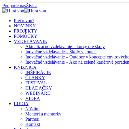
Podporte nás
Živica
Prečo von?
NOVINKY
PROJEKTY
POMÔCKY
VZDELÁVANIE
Aktualizačné vzdelávanie – kurzy pre školy
Inovačné vzdelávanie – Školy v „oute“
Inovačné vzdelávanie – Outdoor v koncepte envirových
Inovačné vzdelávanie – Ako na zelené kariérové porade
KNIŽNICA
INŠPIRÁCIE
ČLÁNKY
FESTIVAL
HĽADAČKY
WEBINÁRE
VIDEÁ
ĽUDIA
Náš tím
Mentori a mentorky
Partneri
Kontakt