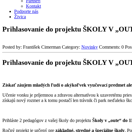
Partneri
Kontakt
Podporte nás
Živica
Prihlasovanie do projektu ŠKOLY V „OUTE“
Posted by:
František Cimerman
Category:
Novinky
Comments:
0
Pos
Prihlasovanie do projektu ŠKOLY V „OUTE“
Získať záujem mladých ľudí o akýkoľvek vyučovací predmet al
Učenie vonku je príjemnou a zdravou alternatívou k uzavretému priest
získajú nový rozmer a k tomu postačí len trávnik či park neďaleko ško
Prihláste 2 pedagógov z vašej školy do projektu
Školy v „oute“ do 1
Ročný projekt je určený pre
základné, stredné a špeciálne školy
. P