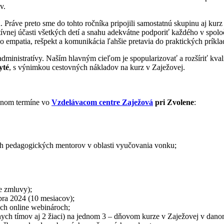
v.
 Práve preto sme do tohto ročníka pripojili samostatnú skupinu aj kurz 
tívnej účasti všetkých detí a snahu adekvátne podporiť každého v spo
empatia, rešpekt a komunikácia ľahšie pretavia do praktických príkla
dministratívy. Naším hlavným cieľom je spopularizovať a rozšíriť kval
yté
, s výnimkou cestovných nákladov na kurz v Zaježovej.
vanom termíne vo
Vzdelávacom centre Zaježová
pri Zvolene
:
ch pedagogických mentorov v oblasti vyučovania vonku;
e zmluvy);
bra 2024 (10 mesiacov);
ch online webinároch;
nych tímov aj 2 žiaci) na jednom 3 – dňovom kurze v Zaježovej v dano