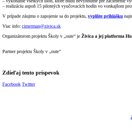
– vykonanie všetkých úloh, ktoré budú nevyhnutné pre začlenenie 
– realizáciu aspoň 15 pilotných vyučovacích hodín vo vonkajšom pros
V prípade záujmu o zapojenie sa do projektu,
vyplňte prihlášku
najn
Viac info:
cimerman@zivica.sk
Organizátorom projektu Školy v „oute“ je
Živica a jej platforma H
Partner projektu Školy v „oute“
Zdieľaj tento príspevok
Facebook
Twitter