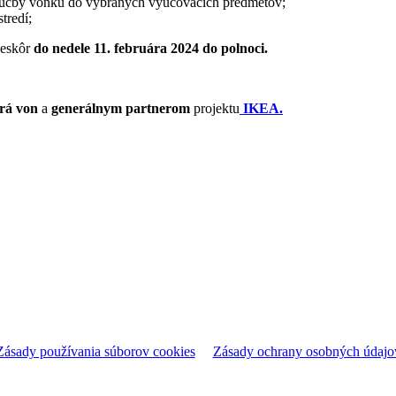
výučby vonku do vybraných vyučovacích predmetov;
tredí;
eskôr
do nedele 11. februára 2024 do polnoci.
urá von
a
generálnym partnerom
projektu
IKEA.
Zásady používania súborov cookies
Zásady ochrany osobných údajo