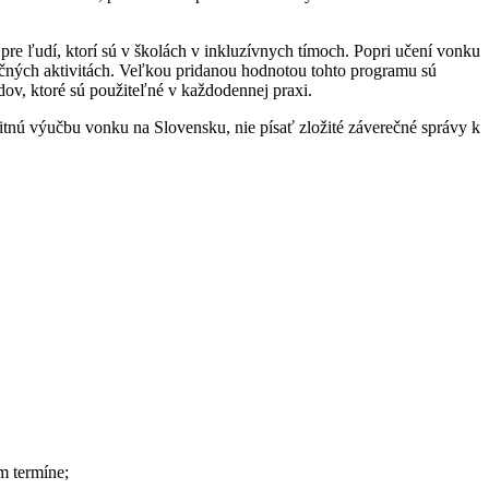
pre ľudí, ktorí sú v školách v inkluzívnych tímoch. Popri učení vonku
ločných aktivitách. Veľkou pridanou hodnotou tohto programu sú
dov, ktoré sú použiteľné v každodennej praxi.
itnú výučbu vonku na Slovensku, nie písať zložité záverečné správy k
m termíne;