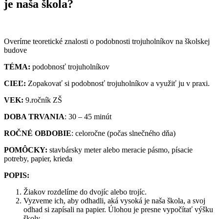
je naša škola?
Overíme teoretické znalosti o podobnosti trojuholníkov na školskej
budove
TÉMA:
podobnosť trojuholníkov
CIEĽ:
Zopakovať si podobnosť trojuholníkov a využiť ju v praxi.
VEK:
9.ročník ZŠ
DOBA TRVANIA
: 30 – 45
minút
ROČNÉ OBDOBIE
:
celoročne (počas slnečného dňa)
POMÔCKY:
stavbársky meter alebo meracie pásmo, písacie
potreby, papier, krieda
POPIS:
Žiakov rozdelíme do dvojíc alebo trojíc.
Vyzveme ich, aby odhadli, aká vysoká je naša škola, a svoj
odhad si zapísali na papier. Úlohou je presne vypočítať výšku
školy.