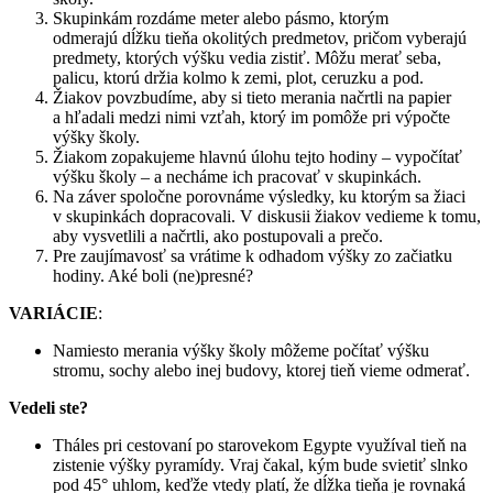
Skupinkám rozdáme meter alebo pásmo, ktorým
odmerajú dĺžku tieňa okolitých predmetov, pričom vyberajú
predmety, ktorých výšku vedia zistiť. Môžu merať seba,
palicu, ktorú držia kolmo k zemi, plot, ceruzku a pod.
Žiakov povzbudíme, aby si tieto merania načrtli na papier
a hľadali medzi nimi vzťah, ktorý im pomôže pri výpočte
výšky školy.
Žiakom zopakujeme hlavnú úlohu tejto hodiny – vypočítať
výšku školy – a necháme ich pracovať v skupinkách.
Na záver spoločne porovnáme výsledky, ku ktorým sa žiaci
v skupinkách dopracovali. V diskusii žiakov vedieme k tomu,
aby vysvetlili a načrtli, ako postupovali a prečo.
Pre zaujímavosť sa vrátime k odhadom výšky zo začiatku
hodiny. Aké boli (ne)presné?
VARIÁCIE
:
Namiesto merania výšky školy môžeme počítať výšku
stromu, sochy alebo inej budovy, ktorej tieň vieme odmerať.
Vedeli ste?
Tháles pri cestovaní po starovekom Egypte využíval tieň na
zistenie výšky pyramídy. Vraj čakal, kým bude svietiť slnko
pod 45° uhlom, keďže vtedy platí, že dĺžka tieňa je rovnaká