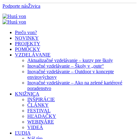
Podporte nás
Živica
Prečo von?
NOVINKY
PROJEKTY
POMÔCKY
VZDELÁVANIE
Aktualizačné vzdelávanie – kurzy pre školy
Inovačné vzdelávanie – Školy v „oute“
Inovačné vzdelávanie – Outdoor v koncepte
envirovýchovy
Inovačné vzdelávanie – Ako na zelené kariérové
poradenstvo
KNIŽNICA
INŠPIRÁCIE
ČLÁNKY
FESTIVAL
HĽADAČKY
WEBINÁRE
VIDEÁ
ĽUDIA
Náš tím