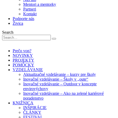
Mentori a mentorky
Partneri
Kontakt
Podporte nás
Živica
Search
Prečo von?
NOVINKY
PROJEKTY
POMÔCKY
VZDELÁVANIE
Aktualizačné vzdelávanie – kurzy pre školy
Inovačné vzdelávanie – Školy v „oute“
Inovačné vzdelávanie – Outdoor v koncepte
envirovýchovy
Inovačné vzdelávanie – Ako na zelené kariérové
poradenstvo
KNIŽNICA
INŠPIRÁCIE
ČLÁNKY
FESTIVAL