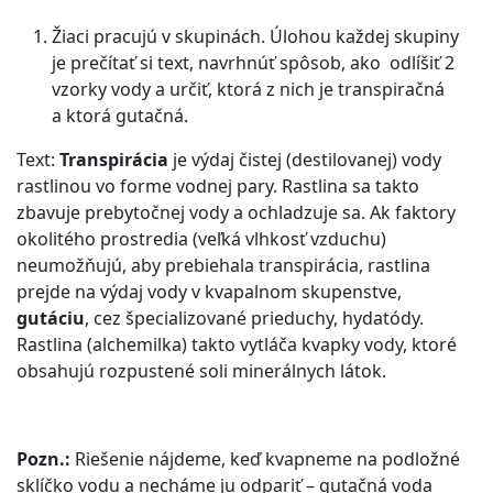
Žiaci pracujú v skupinách. Úlohou každej skupiny
je prečítať si text, navrhnúť spôsob, ako odlíšiť 2
vzorky vody a určiť, ktorá z nich je transpiračná
a ktorá gutačná.
Text:
Transpirácia
je výdaj čistej (destilovanej) vody
rastlinou vo forme vodnej pary. Rastlina sa takto
zbavuje prebytočnej vody a ochladzuje sa. Ak faktory
okolitého prostredia (veľká vlhkosť vzduchu)
neumožňujú, aby prebiehala transpirácia, rastlina
prejde na výdaj vody v kvapalnom skupenstve,
gutáciu
, cez špecializované prieduchy, hydatódy.
Rastlina (alchemilka) takto vytláča kvapky vody, ktoré
obsahujú rozpustené soli minerálnych látok.
Pozn.:
Riešenie nájdeme, keď kvapneme na podložné
sklíčko vodu a necháme ju odpariť – gutačná voda