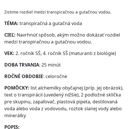
.
Zistime rozdiel medzi transpiračnou a gutačnou vodou
TÉMA:
transpiračná a gutačná voda
CIEĽ:
Navrhnúť spôsob, akým možno dokázať rozdiel
medzi transpiračnou a gutačnou vodou.
VEK:
2. ročník SŠ, 4. ročník SŠ (maturanti z biológie)
DOBA TRVANIA
: 25
minút
ROČNÉ OBDOBIE
:
celoročne
POMÔCKY:
list alchemilky obyčajnej (príp. jej obrázok),
text o transpirácii (uvedený nižšie), 2 podložné sklíčka
pre skupinu, zapaľovač, plastová pipeta, destilovaná
voda alebo voda z vodovodu, roztok slanej vody alebo
minerálky
POPIS: