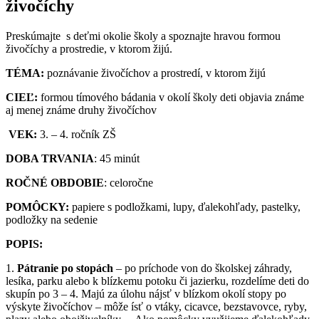
živočíchy
Preskúmajte s deťmi okolie školy a spoznajte hravou formou
živočíchy a prostredie, v ktorom žijú.
TÉMA:
poznávanie živočíchov a prostredí, v ktorom žijú
CIEĽ:
formou tímového bádania v okolí školy deti objavia známe
aj menej známe druhy živočíchov
VEK:
3. – 4. ročník ZŠ
DOBA TRVANIA
: 45 minút
ROČNÉ OBDOBIE
: celoročne
POMÔCKY:
papiere s podložkami, lupy, ďalekohľady, pastelky,
podložky na sedenie
POPIS:
1.
Pátranie po stopách
– po príchode von do školskej záhrady,
lesíka, parku alebo k blízkemu potoku či jazierku, rozdelíme deti do
skupín po 3 – 4. Majú za úlohu nájsť v blízkom okolí stopy po
výskyte živočíchov – môže ísť o vtáky, cicavce, bezstavovce, ryby,