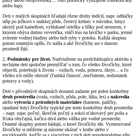
plazy alebo obojživelníky… Ako pomôcky využijeme ďalekohľady
alebo lupy.
Deti v malých skupinách hľadajú rôzne druhy indícií, napr. odtlačky
stôp po ježkovi v mäkkej pôde, čerstvý krtinec v trávniku, hmyz
ukrytý pod kameňom, vylúskané oriešky a šišky pod stromom, v
ktorom obýva dutinu veverička, vtáčí trus na lavičke v parku, jemné
zvírenie vodnej hladiny alebo tieň ryby v potoku. Každá skupina
potom ostatným opíše, čo našla a aké živočíchy asi v danom
prostredí žijú.
2.
Podmienky pre život.
Nadviažeme na predchádzajúcu aktivitu a
necháme deti spoločne premýšľať o tom, čo všetko živočíchy, ktoré
objavili, potrebujú k životu – vzduch, vodu, potravu, úkryt… a čo
všetko ich môže ohroziť (ľudská činnosť, znečistenie, nedostatok
potravy a vody).
Deti v pôvodných skupinách dostanú zadanie pre jeden konkrétny
druh prostredia
(voda, vzduch, pôda, pole, lúka, les) a
nakreslia
alebo
vytvoria z prírodných materiálov
(kamene, paličky,
opadané listy) živočíchy typické pre tento konkrétny druh prostredia
– napr. zajac poľný, škrečok poľný a sokol sťahovavý pre polia a
šťuka obyčajná, kačica divá alebo vážka pre vodné prostredie.
Ostatné skupiny potom hádajú, o ktoré živočíchy ide. Vymenované
živočíchy si môžeme aj názorne ukázať v knihe alebo v
encyklopédii, keďže sa s viacerými z nich deti pravdepodobne ešte