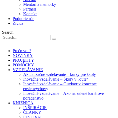
Mentori a mentorky
Partneri
Kontakt
Podporte nás
Živica
Search
Prečo von?
NOVINKY
PROJEKTY
POMÔCKY
VZDELÁVANIE
Aktualizačné vzdelávanie – kurzy pre školy
Inovačné vzdelávanie – Školy v „oute“
Inovačné vzdelávanie – Outdoor v koncepte
envirovýchovy
Inovačné vzdelávanie – Ako na zelené kariérové
poradenstvo
KNIŽNICA
INŠPIRÁCIE
ČLÁNKY
FESTIVAL