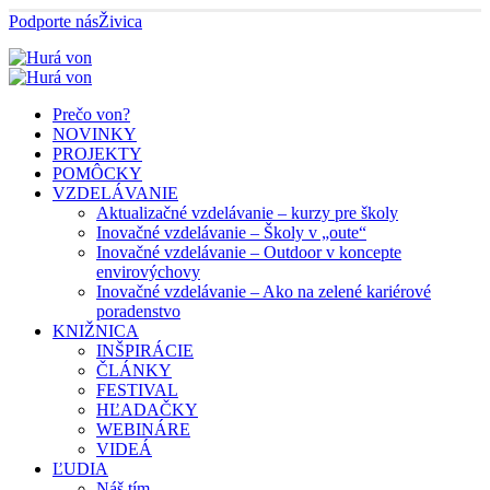
Podporte nás
Živica
Prečo von?
NOVINKY
PROJEKTY
POMÔCKY
VZDELÁVANIE
Aktualizačné vzdelávanie – kurzy pre školy
Inovačné vzdelávanie – Školy v „oute“
Inovačné vzdelávanie – Outdoor v koncepte
envirovýchovy
Inovačné vzdelávanie – Ako na zelené kariérové
poradenstvo
KNIŽNICA
INŠPIRÁCIE
ČLÁNKY
FESTIVAL
HĽADAČKY
WEBINÁRE
VIDEÁ
ĽUDIA
Náš tím