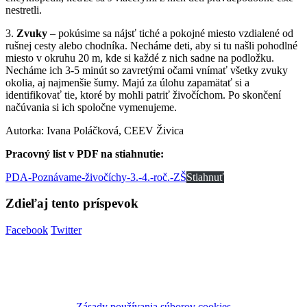
nestretli.
3.
Zvuky
– pokúsime sa nájsť tiché a pokojné miesto vzdialené od
rušnej cesty alebo chodníka. Necháme deti, aby si tu našli pohodlné
miesto v okruhu 20 m, kde si každé z nich sadne na podložku.
Necháme ich 3-5 minút so zavretými očami vnímať všetky zvuky
okolia, aj najmenšie šumy. Majú za úlohu zapamätať si a
identifikovať tie, ktoré by mohli patriť živočíchom. Po skončení
načúvania si ich spoločne vymenujeme.
Autorka: Ivana Poláčková, CEEV Živica
Pracovný list v PDF na stiahnutie:
PDA-Poznávame-živočíchy-3.-4.-roč.-ZŠ
Stiahnuť
Zdieľaj tento príspevok
Facebook
Twitter
Zásady používania súborov cookies