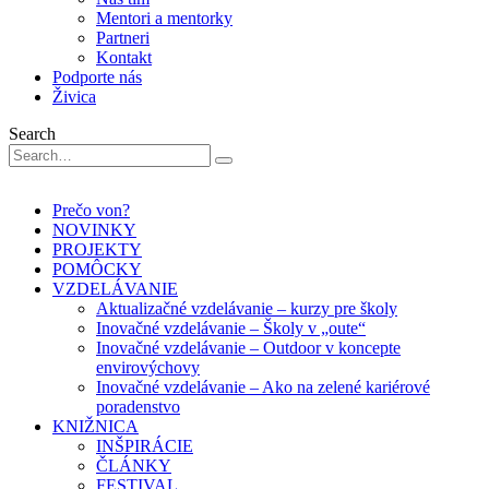
Mentori a mentorky
Partneri
Kontakt
Podporte nás
Živica
Search
Prečo von?
NOVINKY
PROJEKTY
POMÔCKY
VZDELÁVANIE
Aktualizačné vzdelávanie – kurzy pre školy
Inovačné vzdelávanie – Školy v „oute“
Inovačné vzdelávanie – Outdoor v koncepte
envirovýchovy
Inovačné vzdelávanie – Ako na zelené kariérové
poradenstvo
KNIŽNICA
INŠPIRÁCIE
ČLÁNKY
FESTIVAL