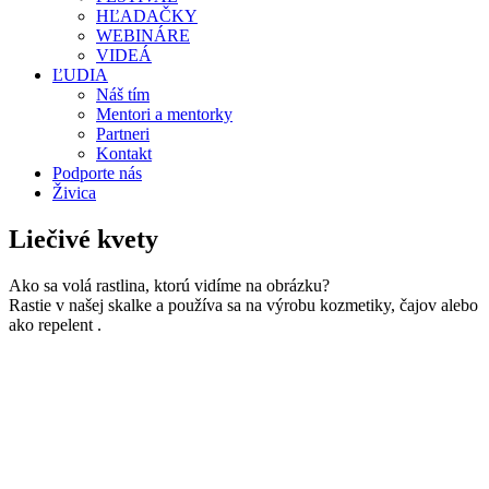
HĽADAČKY
WEBINÁRE
VIDEÁ
ĽUDIA
Náš tím
Mentori a mentorky
Partneri
Kontakt
Podporte nás
Živica
Liečivé kvety
Ako sa volá rastlina, ktorú vidíme na obrázku?
Rastie v našej skalke a používa sa na výrobu kozmetiky, čajov alebo
ako repelent .