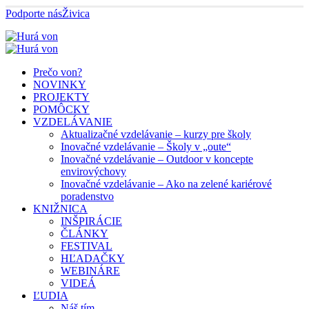
Podporte nás
Živica
Prečo von?
NOVINKY
PROJEKTY
POMÔCKY
VZDELÁVANIE
Aktualizačné vzdelávanie – kurzy pre školy
Inovačné vzdelávanie – Školy v „oute“
Inovačné vzdelávanie – Outdoor v koncepte
envirovýchovy
Inovačné vzdelávanie – Ako na zelené kariérové
poradenstvo
KNIŽNICA
INŠPIRÁCIE
ČLÁNKY
FESTIVAL
HĽADAČKY
WEBINÁRE
VIDEÁ
ĽUDIA
Náš tím