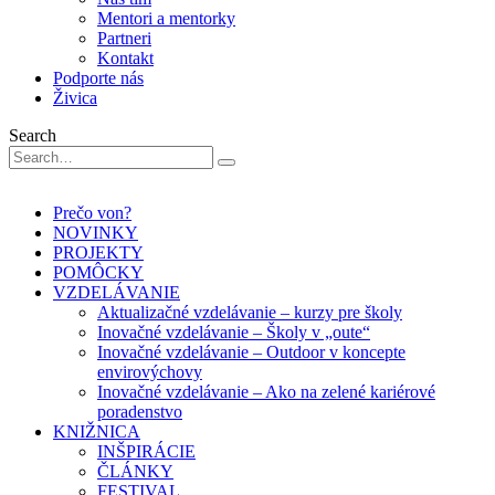
Mentori a mentorky
Partneri
Kontakt
Podporte nás
Živica
Search
Prečo von?
NOVINKY
PROJEKTY
POMÔCKY
VZDELÁVANIE
Aktualizačné vzdelávanie – kurzy pre školy
Inovačné vzdelávanie – Školy v „oute“
Inovačné vzdelávanie – Outdoor v koncepte
envirovýchovy
Inovačné vzdelávanie – Ako na zelené kariérové
poradenstvo
KNIŽNICA
INŠPIRÁCIE
ČLÁNKY
FESTIVAL