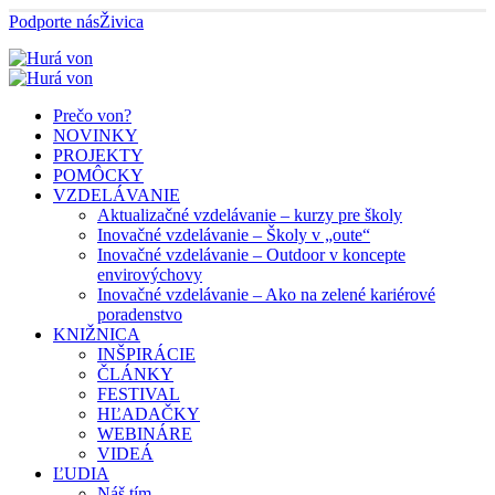
Podporte nás
Živica
Prečo von?
NOVINKY
PROJEKTY
POMÔCKY
VZDELÁVANIE
Aktualizačné vzdelávanie – kurzy pre školy
Inovačné vzdelávanie – Školy v „oute“
Inovačné vzdelávanie – Outdoor v koncepte
envirovýchovy
Inovačné vzdelávanie – Ako na zelené kariérové
poradenstvo
KNIŽNICA
INŠPIRÁCIE
ČLÁNKY
FESTIVAL
HĽADAČKY
WEBINÁRE
VIDEÁ
ĽUDIA
Náš tím