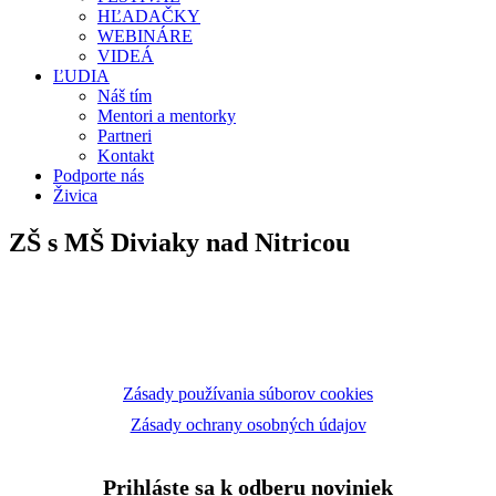
HĽADAČKY
WEBINÁRE
VIDEÁ
ĽUDIA
Náš tím
Mentori a mentorky
Partneri
Kontakt
Podporte nás
Živica
ZŠ s MŠ Diviaky nad Nitricou
Zásady používania súborov cookies
Zásady ochrany osobných údajov
Prihláste sa k odberu noviniek