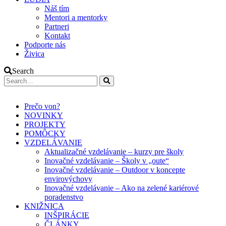
Náš tím
Mentori a mentorky
Partneri
Kontakt
Podporte nás
Živica
Search
Prečo von?
NOVINKY
PROJEKTY
POMÔCKY
VZDELÁVANIE
Aktualizačné vzdelávanie – kurzy pre školy
Inovačné vzdelávanie – Školy v „oute“
Inovačné vzdelávanie – Outdoor v koncepte
envirovýchovy
Inovačné vzdelávanie – Ako na zelené kariérové
poradenstvo
KNIŽNICA
INŠPIRÁCIE
ČLÁNKY