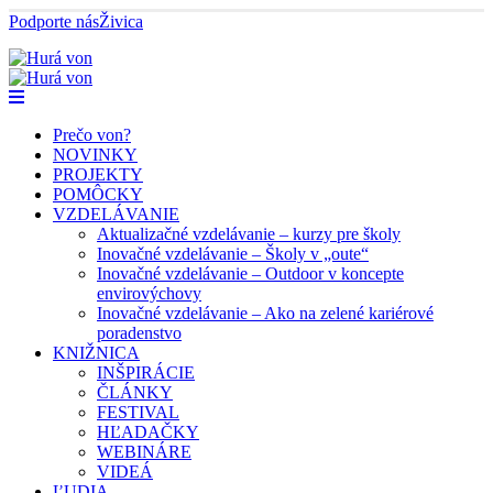
Podporte nás
Živica
Prečo von?
NOVINKY
PROJEKTY
POMÔCKY
VZDELÁVANIE
Aktualizačné vzdelávanie – kurzy pre školy
Inovačné vzdelávanie – Školy v „oute“
Inovačné vzdelávanie – Outdoor v koncepte
envirovýchovy
Inovačné vzdelávanie – Ako na zelené kariérové
poradenstvo
KNIŽNICA
INŠPIRÁCIE
ČLÁNKY
FESTIVAL
HĽADAČKY
WEBINÁRE
VIDEÁ
ĽUDIA