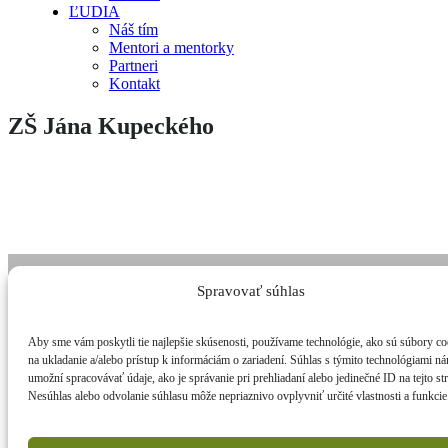
ĽUDIA
Náš tím
Mentori a mentorky
Partneri
Kontakt
ZŠ Jána Kupeckého
Spravovať súhlas
Zásady používania súborov cookies
Zásady ochrany osobných údajov
Aby sme vám poskytli tie najlepšie skúsenosti, používame technológie, ako sú súbory co
na ukladanie a/alebo prístup k informáciám o zariadení. Súhlas s týmito technológiami n
umožní spracovávať údaje, ako je správanie pri prehliadaní alebo jedinečné ID na tejto st
Prihláste sa k odberu noviniek
Nesúhlas alebo odvolanie súhlasu môže nepriaznivo ovplyvniť určité vlastnosti a funkcie
© Živica, všetky práva vyhradené