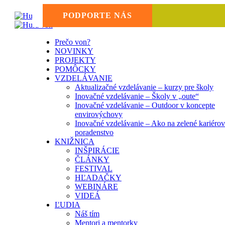
PODPORTE NÁS
ŽIVICA
Prečo von?
NOVINKY
PROJEKTY
POMÔCKY
VZDELÁVANIE
Aktualizačné vzdelávanie – kurzy pre školy
Inovačné vzdelávanie – Školy v „oute“
Inovačné vzdelávanie – Outdoor v koncepte
envirovýchovy
Inovačné vzdelávanie – Ako na zelené kariéro
poradenstvo
KNIŽNICA
INŠPIRÁCIE
ČLÁNKY
FESTIVAL
HĽADAČKY
WEBINÁRE
VIDEÁ
ĽUDIA
Náš tím
Mentori a mentorky