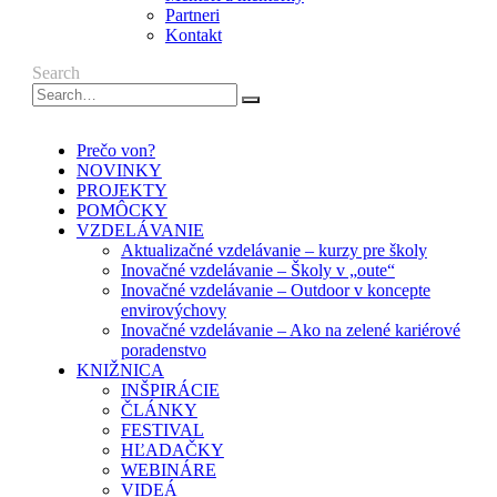
Partneri
Kontakt
Search
Prečo von?
NOVINKY
PROJEKTY
POMÔCKY
VZDELÁVANIE
Aktualizačné vzdelávanie – kurzy pre školy
Inovačné vzdelávanie – Školy v „oute“
Inovačné vzdelávanie – Outdoor v koncepte
envirovýchovy
Inovačné vzdelávanie – Ako na zelené kariérové
poradenstvo
KNIŽNICA
INŠPIRÁCIE
ČLÁNKY
FESTIVAL
HĽADAČKY
WEBINÁRE
VIDEÁ