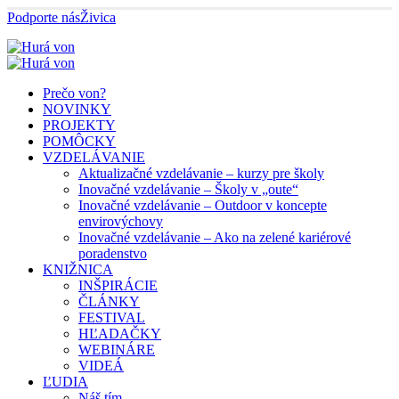
Podporte nás
Živica
Prečo von?
NOVINKY
PROJEKTY
POMÔCKY
VZDELÁVANIE
Aktualizačné vzdelávanie – kurzy pre školy
Inovačné vzdelávanie – Školy v „oute“
Inovačné vzdelávanie – Outdoor v koncepte
envirovýchovy
Inovačné vzdelávanie – Ako na zelené kariérové
poradenstvo
KNIŽNICA
INŠPIRÁCIE
ČLÁNKY
FESTIVAL
HĽADAČKY
WEBINÁRE
VIDEÁ
ĽUDIA
Náš tím