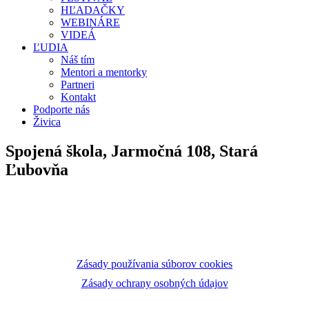
HĽADAČKY
WEBINÁRE
VIDEÁ
ĽUDIA
Náš tím
Mentori a mentorky
Partneri
Kontakt
Podporte nás
Živica
Spojená škola, Jarmočná 108, Stará
Ľubovňa
Zásady používania súborov cookies
Zásady ochrany osobných údajov