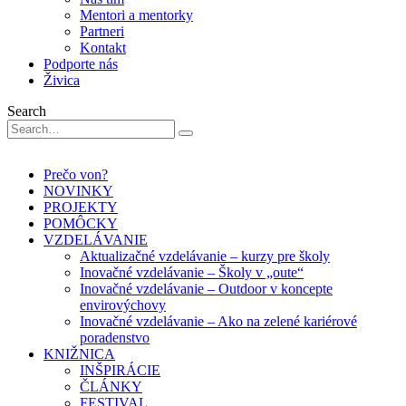
Mentori a mentorky
Partneri
Kontakt
Podporte nás
Živica
Search
Prečo von?
NOVINKY
PROJEKTY
POMÔCKY
VZDELÁVANIE
Aktualizačné vzdelávanie – kurzy pre školy
Inovačné vzdelávanie – Školy v „oute“
Inovačné vzdelávanie – Outdoor v koncepte
envirovýchovy
Inovačné vzdelávanie – Ako na zelené kariérové
poradenstvo
KNIŽNICA
INŠPIRÁCIE
ČLÁNKY
FESTIVAL