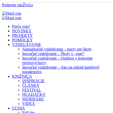
Podporte nás
Živica
Prečo von?
NOVINKY
PROJEKTY
POMÔCKY
VZDELÁVANIE
Aktualizačné vzdelávanie – kurzy pre školy
Inovačné vzdelávanie – Školy v „oute“
Inovačné vzdelávanie – Outdoor v koncepte
envirovýchovy
Inovačné vzdelávanie – Ako na zelené kariérové
poradenstvo
KNIŽNICA
INŠPIRÁCIE
ČLÁNKY
FESTIVAL
HĽADAČKY
WEBINÁRE
VIDEÁ
ĽUDIA
Náš tím