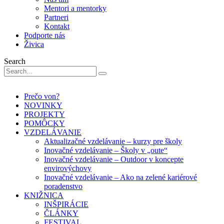
Mentori a mentorky
Partneri
Kontakt
Podporte nás
Živica
Search
Prečo von?
NOVINKY
PROJEKTY
POMÔCKY
VZDELÁVANIE
Aktualizačné vzdelávanie – kurzy pre školy
Inovačné vzdelávanie – Školy v „oute“
Inovačné vzdelávanie – Outdoor v koncepte
envirovýchovy
Inovačné vzdelávanie – Ako na zelené kariérové
poradenstvo
KNIŽNICA
INŠPIRÁCIE
ČLÁNKY
FESTIVAL