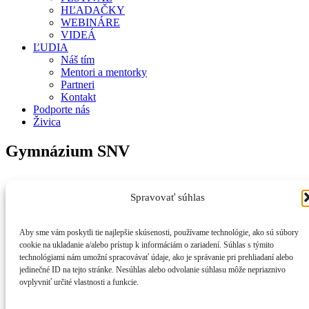
HĽADAČKY
WEBINÁRE
VIDEÁ
ĽUDIA
Náš tím
Mentori a mentorky
Partneri
Kontakt
Podporte nás
Živica
Gymnázium SNV
Spravovať súhlas
Aby sme vám poskytli tie najlepšie skúsenosti, používame technológie, ako sú súbory
Zásady používania súborov cookies
cookie na ukladanie a/alebo prístup k informáciám o zariadení. Súhlas s týmito
technológiami nám umožní spracovávať údaje, ako je správanie pri prehliadaní alebo
Zásady ochrany osobných údajov
jedinečné ID na tejto stránke. Nesúhlas alebo odvolanie súhlasu môže nepriaznivo
ovplyvniť určité vlastnosti a funkcie.
Prihláste sa k odberu noviniek