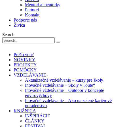
Mentori a mentorky
Partneri
Kontakt
Podporte nás
Živica
Search
Prečo von?
NOVINKY
PROJEKTY
POMÔCKY
VZDELÁVANIE
Aktualizačné vzdelávanie – kurzy pre školy
Inovačné vzdelávanie – Školy v „oute“
Inovačné vzdelávanie – Outdoor v koncepte
envirovýchovy
Inovačné vzdelávanie – Ako na zelené kariérové
poradenstvo
KNIŽNICA
INŠPIRÁCIE
ČLÁNKY
FESTIVAL