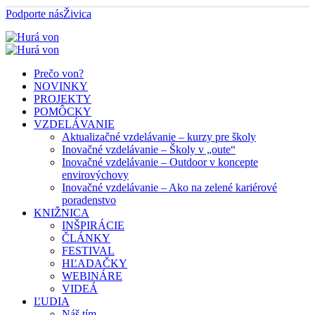
Podporte nás
Živica
Prečo von?
NOVINKY
PROJEKTY
POMÔCKY
VZDELÁVANIE
Aktualizačné vzdelávanie – kurzy pre školy
Inovačné vzdelávanie – Školy v „oute“
Inovačné vzdelávanie – Outdoor v koncepte
envirovýchovy
Inovačné vzdelávanie – Ako na zelené kariérové
poradenstvo
KNIŽNICA
INŠPIRÁCIE
ČLÁNKY
FESTIVAL
HĽADAČKY
WEBINÁRE
VIDEÁ
ĽUDIA
Náš tím