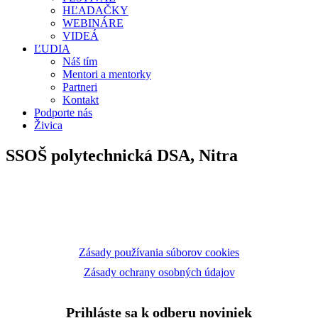
HĽADAČKY
WEBINÁRE
VIDEÁ
ĽUDIA
Náš tím
Mentori a mentorky
Partneri
Kontakt
Podporte nás
Živica
SSOŠ polytechnická DSA, Nitra
Zásady používania súborov cookies
Zásady ochrany osobných údajov
Prihláste sa k odberu noviniek