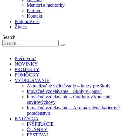
Mentori a mentorky
Partneri
Kontakt
Podporte nás
Živica
Search
Prečo von?
NOVINKY
PROJEKTY
POMÔCKY
VZDELÁVANIE
Aktualizačné vzdelávanie – kurzy pre školy
Inovačné vzdelávanie – Školy v „oute“
Inovačné vzdelávanie – Outdoor v koncepte
envirovýchovy
Inovačné vzdelávanie – Ako na zelené kariérové
poradenstvo
KNIŽNICA
INŠPIRÁCIE
ČLÁNKY
FESTIVAL