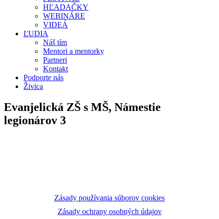
HĽADAČKY
WEBINÁRE
VIDEÁ
ĽUDIA
Náš tím
Mentori a mentorky
Partneri
Kontakt
Podporte nás
Živica
Evanjelická ZŠ s MŠ, Námestie
legionárov 3
Zásady používania súborov cookies
Zásady ochrany osobných údajov