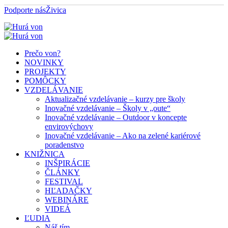
Podporte nás
Živica
Prečo von?
NOVINKY
PROJEKTY
POMÔCKY
VZDELÁVANIE
Aktualizačné vzdelávanie – kurzy pre školy
Inovačné vzdelávanie – Školy v „oute“
Inovačné vzdelávanie – Outdoor v koncepte
envirovýchovy
Inovačné vzdelávanie – Ako na zelené kariérové
poradenstvo
KNIŽNICA
INŠPIRÁCIE
ČLÁNKY
FESTIVAL
HĽADAČKY
WEBINÁRE
VIDEÁ
ĽUDIA
Náš tím