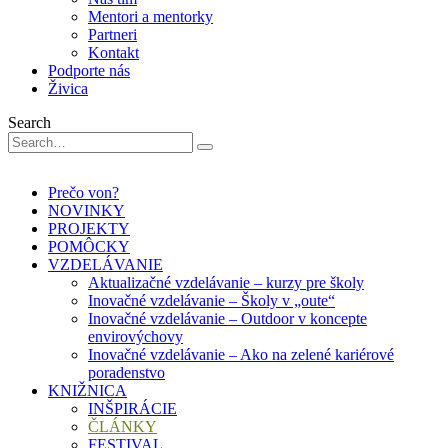
Mentori a mentorky
Partneri
Kontakt
Podporte nás
Živica
Search
Prečo von?
NOVINKY
PROJEKTY
POMÔCKY
VZDELÁVANIE
Aktualizačné vzdelávanie – kurzy pre školy
Inovačné vzdelávanie – Školy v „oute“
Inovačné vzdelávanie – Outdoor v koncepte
envirovýchovy
Inovačné vzdelávanie – Ako na zelené kariérové
poradenstvo
KNIŽNICA
INŠPIRÁCIE
ČLÁNKY
FESTIVAL