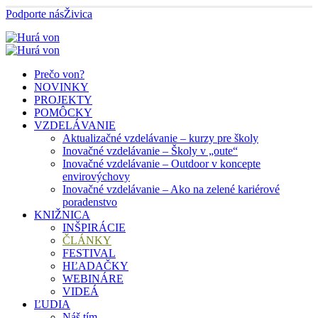
Podporte nás
Živica
Prečo von?
NOVINKY
PROJEKTY
POMÔCKY
VZDELÁVANIE
Aktualizačné vzdelávanie – kurzy pre školy
Inovačné vzdelávanie – Školy v „oute“
Inovačné vzdelávanie – Outdoor v koncepte
envirovýchovy
Inovačné vzdelávanie – Ako na zelené kariérové
poradenstvo
KNIŽNICA
INŠPIRÁCIE
ČLÁNKY
FESTIVAL
HĽADAČKY
WEBINÁRE
VIDEÁ
ĽUDIA
Náš tím