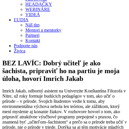
HĽADAČKY
WEBINÁRE
VIDEÁ
ĽUDIA
Náš tím
Mentori a mentorky
Partneri
Kontakt
Podporte nás
Živica
BEZ LAVÍC: Dobrý učiteľ je ako
šachista, pripraviť ho na partiu je moja
úloha, hovorí Imrich Jakab
Imrich Jakab, odborný asistent na Univerzite Konštantína Filozofa v
Nitre, už roky formuje budúcich pedagógov v tom, ako učiť o
prírode – v prírode. Svojich študentov vedie k tomu, aby
environmentálna výchova nebola len teóriou, ale zážitkom, ktorý
mení myslenie aj konanie žiakov. V rozhovore hovorí o tom, ako
pripraviť atraktívne výučbové programy prepojené s praxou, čo
znamená byť „učiteľom–šachistom“ a prečo sa o prírode treba učiť
v
prírode, nie
o
prírode v triede. Dotýka sa aj tém motivácie mladých