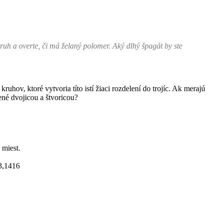
ruh a overte, či má želaný polomer. Aký dlhý špagát by ste
uhov, ktoré vytvoria títo istí žiaci rozdelení do trojíc. Ak merajú
ené dvojicou a štvoricou?
 miest.
3,1416