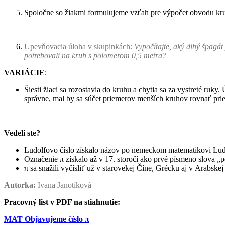
Spoločne so žiakmi formulujeme vzťah pre výpočet obvodu kr
Upevňovacia úloha v skupinkách:
Vypočítajte, aký dlhý špagát
potrebovali na kruh s polomerom 0,5 metra?
VARIÁCIE
:
Šiesti žiaci sa rozostavia do kruhu a chytia sa za vystreté ruky
správne, mal by sa súčet priemerov menších kruhov rovnať priem
Vedeli
ste?
Ludolfovo číslo získalo názov po nemeckom matematikovi Ludol
Označenie
π získalo až v 17. storočí ako prvé písmeno slova „
π
sa snažili vyčísliť už v starovekej Číne, Grécku aj v Arabske
Autorka:
Ivana Janotíková
Pracovný list v PDF na stiahnutie:
MAT Objavujeme číslo π