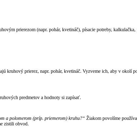
ruhovým prierezom (napr. pohár, kvetináč), písacie potreby, kalkulačka,
 kruhový prierez, napr. pohár, kvetináč. Vyzveme ich, aby v okolí po
ruhových predmetov a hodnoty si zapísať.
om a polomerom (príp. priemerom) kruhu?“
Žiakom povolíme používať
 zistili obvod.