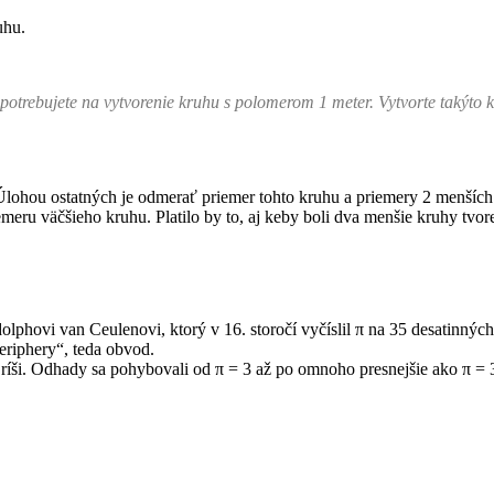
uhu.
 potrebujete na vytvorenie kruhu s polomerom 1 meter. Vytvorte takýto k
. Úlohou ostatných je odmerať priemer tohto kruhu a priemery 2 menších kr
eru väčšieho kruhu. Platilo by to, aj keby boli dva menšie kruhy tvor
phovi van Ceulenovi, ktorý v 16. storočí vyčíslil
π na 35 desatinných
periphery“, teda obvod.
j ríši. Odhady sa pohybovali od
π = 3 až po omnoho presnejšie ako π
= 