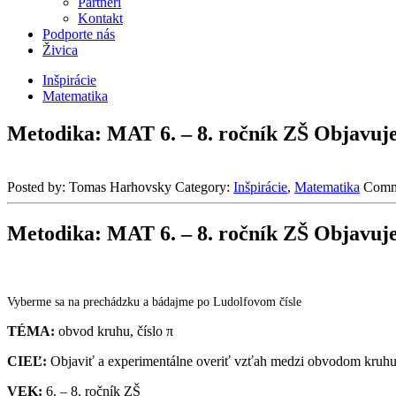
Partneri
Kontakt
Podporte nás
Živica
Inšpirácie
Matematika
Metodika: MAT 6. – 8. ročník ZŠ Objavuje
Posted by:
Tomas Harhovsky
Category:
Inšpirácie
,
Matematika
Comm
Metodika: MAT 6. – 8. ročník ZŠ Objavuje
Vyberme sa na prechádzku a bádajme po Ludolfovom čísle
TÉMA:
obvod kruhu, číslo π
CIEĽ:
Objaviť a experimentálne overiť vzťah medzi obvodom kruhu
VEK:
6. – 8. ročník ZŠ