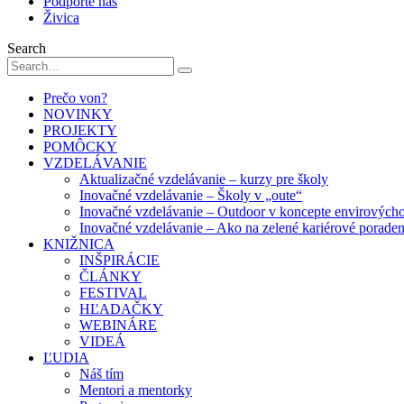
Podporte nás
Živica
Search
Prečo von?
NOVINKY
PROJEKTY
POMÔCKY
VZDELÁVANIE
Aktualizačné vzdelávanie – kurzy pre školy
Inovačné vzdelávanie – Školy v „oute“
Inovačné vzdelávanie – Outdoor v koncepte envirových
Inovačné vzdelávanie – Ako na zelené kariérové porade
KNIŽNICA
INŠPIRÁCIE
ČLÁNKY
FESTIVAL
HĽADAČKY
WEBINÁRE
VIDEÁ
ĽUDIA
Náš tím
Mentori a mentorky