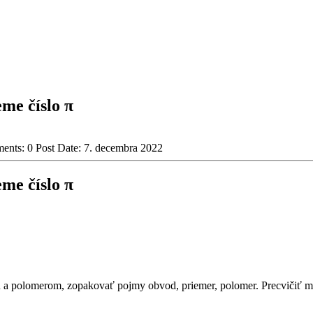
me číslo π
ents:
0
Post Date:
7. decembra 2022
me číslo π
 a polomerom, zopakovať pojmy obvod, priemer, polomer. Precvičiť m