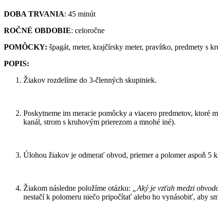
DOBA TRVANIA
: 45
minút
ROČNÉ OBDOBIE
:
celoročne
POMÔCKY:
špagát, meter, krajčírsky meter, pravítko, predmety s k
POPIS:
Žiakov rozdelíme do 3-členných skupiniek.
Poskytneme im meracie pomôcky a viacero predmetov, ktoré majú
kanál, strom s kruhovým prierezom a mnohé iné).
Úlohou žiakov je odmerať obvod, priemer a polomer aspoň 5 k
Žiakom následne položíme otázku:
„Aký je vzťah medzi obvod
nestačí k polomeru niečo pripočítať alebo ho vynásobiť, aby sme