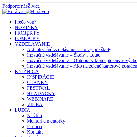
Podporte nás
Živica
Prečo von?
NOVINKY
PROJEKTY
POMÔCKY
VZDELÁVANIE
Aktualizačné vzdelávanie – kurzy pre školy
Inovačné vzdelávanie – Školy v „oute“
Inovačné vzdelávanie – Outdoor v koncepte envirových
Inovačné vzdelávanie – Ako na zelené kariérové porade
KNIŽNICA
INŠPIRÁCIE
ČLÁNKY
FESTIVAL
HĽADAČKY
WEBINÁRE
VIDEÁ
ĽUDIA
Náš tím
Mentori a mentorky
Partneri
Kontakt