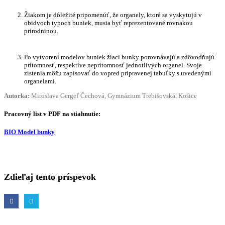
Žiakom je dôležité pripomenúť, že organely, ktoré sa vyskytujú v
obidvoch typoch buniek, musia byť reprezentované rovnakou
prírodninou.
Po vytvorení modelov buniek žiaci bunky porovnávajú a zdôvodňujú
prítomnosť, respektíve neprítomnosť jednotlivých organel. Svoje
zistenia môžu zapisovať do vopred pripravenej tabuľky s uvedenými
organelami.
Autorka:
Miroslava Gergeľ Čechová,
Gymnázium Trebišovská, Košice
Pracovný list v PDF na stiahnutie:
BIO Model bunky
Zdieľaj tento príspevok