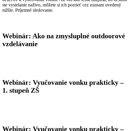
ste vysielanie naživo, môžete si ich pozrieť cez zoznam uvedený
nižšie. Príjemné sledovanie.
Webinár: Ako na zmysluplné outdoorové
vzdelávanie
Webinár: Vyučovanie vonku prakticky –
1. stupeň ZŠ
Webinár: Vyučovanie vonku prakticky –