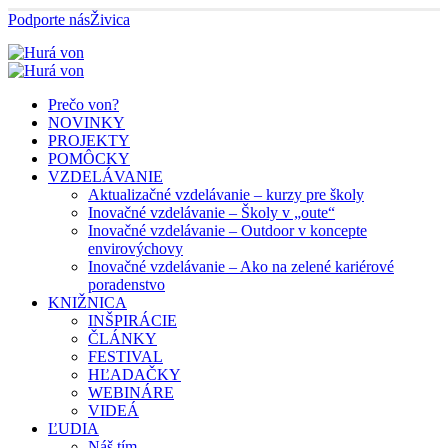
Podporte nás
Živica
Prečo von?
NOVINKY
PROJEKTY
POMÔCKY
VZDELÁVANIE
Aktualizačné vzdelávanie – kurzy pre školy
Inovačné vzdelávanie – Školy v „oute“
Inovačné vzdelávanie – Outdoor v koncepte
envirovýchovy
Inovačné vzdelávanie – Ako na zelené kariérové
poradenstvo
KNIŽNICA
INŠPIRÁCIE
ČLÁNKY
FESTIVAL
HĽADAČKY
WEBINÁRE
VIDEÁ
ĽUDIA
Náš tím