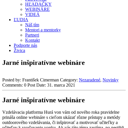
HĽADAČKY
WEBINÁRE
VIDEÁ
ĽUDIA
Náš tím
Mentori a mentorky
Partneri
Kontakt
Podporte nás
Živica
Jarné inšpiratívne webináre
Posted by:
František Cimerman
Category:
Nezaradené
,
Novinky
Comments:
0
Post Date:
31. marca 2021
Jarné inšpiratívne webináre
Vzdelávacia platforma Hurá von vám od nového roka pravidelne
prináša online webináre s cieľom ukázať rôzne prístupy a metódy
outdoorového vzdelávania, či inšpirovať a motivovať učiteľky a
učiteľov k vyučovaniu vonku. Ak vás táto téma zaujíma, no nestihli