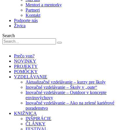
Mentori a mentorky
Partneri
Kontakt
Podporte nás
Živica
Search
Prečo von?
NOVINKY
PROJEKTY
POMÔCKY
VZDELÁVANIE
Aktualizačné vzdelávanie – kurzy pre školy
Inovačné vzdelávanie – Školy v „oute“
Inovačné vzdelávanie – Outdoor v koncepte
envirovýchovy
Inovačné vzdelávanie – Ako na zelené kariérové
poradenstvo
KNIŽNICA
INŠPIRÁCIE
ČLÁNKY
FESTIVAL