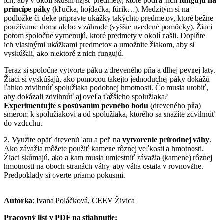
ich, aby v okolí skúsili nájsť predmety, ktoré podľa nich
fungujú na
princípe páky
(kľučka, hojdačka, fúrik…). Medzitým si na
podložke či deke pripravte ukážky takýchto predmetov, ktoré bežne
používame doma alebo v záhrade (vyššie uvedené pomôcky). Žiaci
potom spoločne vymenujú, ktoré predmety v okolí našli. Doplňte
ich vlastnými ukážkami predmetov a umožnite žiakom, aby si
vyskúšali, ako niektoré z nich fungujú.
Teraz si spoločne vytvorte páku z dreveného pňa a dlhej pevnej laty.
Žiaci si vyskúšajú, ako pomocou takejto jednoduchej páky dokážu
ľahko zdvihnúť spolužiaka podobnej hmotnosti. Čo musia urobiť,
aby dokázali zdvihnúť aj oveľa ťažšieho spolužiaka?
Experimentujte s posúvaním pevného bodu
(dreveného pňa)
smerom k spolužiakovi a od spolužiaka, ktorého sa snažíte zdvihnúť
do vzduchu.
2. Využite opäť drevenú latu a peň na
vytvorenie prírodnej váhy
.
Ako závažia môžete použiť kamene rôznej veľkosti a hmotnosti.
Žiaci skúmajú, ako a kam musia umiestniť závažia (kamene) rôznej
hmotnosti na oboch stranách váhy, aby váha ostala v rovnováhe.
Predpoklady si overte priamo pokusmi.
Autorka
: Ivana Poláčková, CEEV Živica
Pracovný list v PDF na stiahnutie: