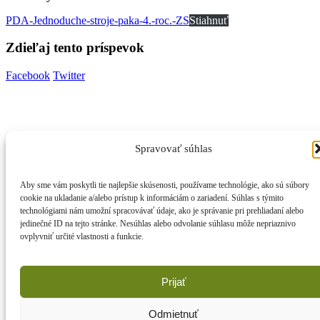
PDA-Jednoduche-stroje-paka-4.-roc.-ZS
Stiahnuť
Zdieľaj tento príspevok
Facebook
Twitter
Spravovať súhlas
Zásady používania súborov cookies
Zásady ochrany osobných údajov
Aby sme vám poskytli tie najlepšie skúsenosti, používame technológie, ako sú súbory
cookie na ukladanie a/alebo prístup k informáciám o zariadení. Súhlas s týmito
technológiami nám umožní spracovávať údaje, ako je správanie pri prehliadaní alebo
Prihláste sa k odberu noviniek
jedinečné ID na tejto stránke. Nesúhlas alebo odvolanie súhlasu môže nepriaznivo
ovplyvniť určité vlastnosti a funkcie.
© Živica, všetky práva vyhradené
Prijať
© Copyright 2019. All Rights Reserved.
Odmietnuť