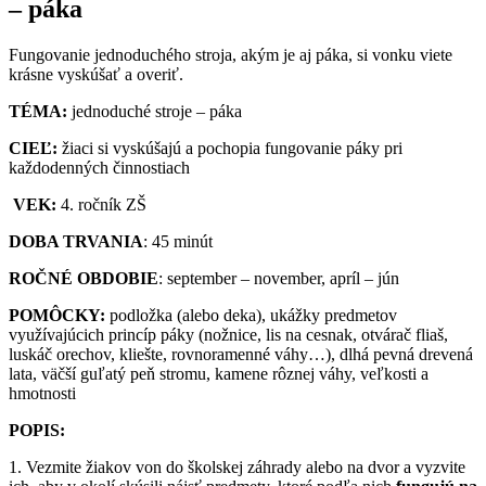
– páka
Fungovanie jednoduchého stroja, akým je aj páka, si vonku viete
krásne vyskúšať a overiť.
TÉMA:
jednoduché stroje – páka
CIEĽ:
žiaci si vyskúšajú a pochopia fungovanie páky pri
každodenných činnostiach
VEK:
4. ročník ZŠ
DOBA TRVANIA
: 45 minút
ROČNÉ OBDOBIE
: september – november, apríl – jún
POMÔCKY:
podložka (alebo deka), ukážky predmetov
využívajúcich princíp páky (nožnice, lis na cesnak, otvárač fliaš,
luskáč orechov, kliešte, rovnoramenné váhy…), dlhá pevná drevená
lata, väčší guľatý peň stromu, kamene rôznej váhy, veľkosti a
hmotnosti
POPIS:
1. Vezmite žiakov von do školskej záhrady alebo na dvor a vyzvite