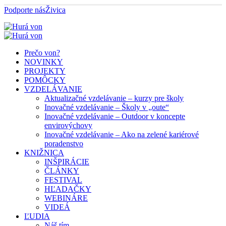
Podporte nás
Živica
Prečo von?
NOVINKY
PROJEKTY
POMÔCKY
VZDELÁVANIE
Aktualizačné vzdelávanie – kurzy pre školy
Inovačné vzdelávanie – Školy v „oute“
Inovačné vzdelávanie – Outdoor v koncepte
envirovýchovy
Inovačné vzdelávanie – Ako na zelené kariérové
poradenstvo
KNIŽNICA
INŠPIRÁCIE
ČLÁNKY
FESTIVAL
HĽADAČKY
WEBINÁRE
VIDEÁ
ĽUDIA
Náš tím