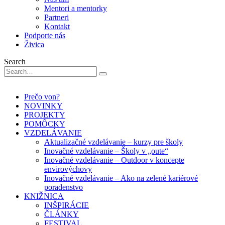
Mentori a mentorky
Partneri
Kontakt
Podporte nás
Živica
Search
Prečo von?
NOVINKY
PROJEKTY
POMÔCKY
VZDELÁVANIE
Aktualizačné vzdelávanie – kurzy pre školy
Inovačné vzdelávanie – Školy v „oute“
Inovačné vzdelávanie – Outdoor v koncepte
envirovýchovy
Inovačné vzdelávanie – Ako na zelené kariérové
poradenstvo
KNIŽNICA
INŠPIRÁCIE
ČLÁNKY
FESTIVAL