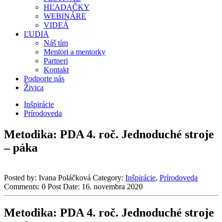
HĽADAČKY
WEBINÁRE
VIDEÁ
ĽUDIA
Náš tím
Mentori a mentorky
Partneri
Kontakt
Podporte nás
Živica
Inšpirácie
Prírodoveda
Metodika: PDA 4. roč. Jednoduché stroje
– páka
Posted by:
Ivana Poláčková
Category:
Inšpirácie
,
Prírodoveda
Comments:
0
Post Date:
16. novembra 2020
Metodika: PDA 4. roč. Jednoduché stroje