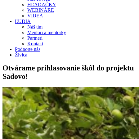
HĽADAČKY
WEBINÁRE
VIDEÁ
ĽUDIA
Náš tím
Mentori a mentorky
Partneri
Kontakt
Podporte nás
Živica
Otvárame prihlasovanie škôl do projektu
Sadovo!