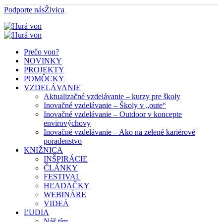
Podporte nás
Živica
Prečo von?
NOVINKY
PROJEKTY
POMÔCKY
VZDELÁVANIE
Aktualizačné vzdelávanie – kurzy pre školy
Inovačné vzdelávanie – Školy v „oute“
Inovačné vzdelávanie – Outdoor v koncepte
envirovýchovy
Inovačné vzdelávanie – Ako na zelené kariérové
poradenstvo
KNIŽNICA
INŠPIRÁCIE
ČLÁNKY
FESTIVAL
HĽADAČKY
WEBINÁRE
VIDEÁ
ĽUDIA
Náš tím