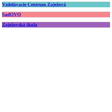
Vzdelávacie Centrum Zaježová
SadOVO
Zaježovská škola