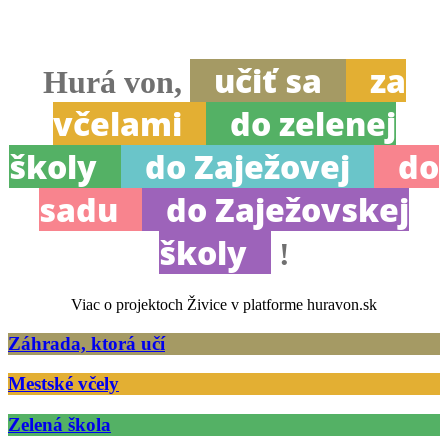
učiť sa
za
Hurá von,
včelami
do zelenej
školy
do Zaježovej
do
sadu
do Zaježovskej
školy
!
Viac o projektoch Živice v platforme huravon.sk
Záhrada, ktorá učí
Mestské včely
Zelená škola