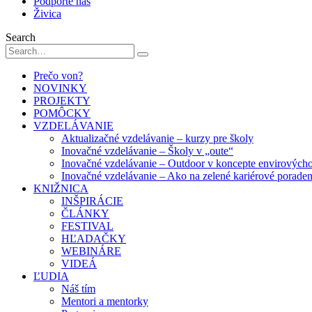
Podporte nás
Živica
Search
Prečo von?
NOVINKY
PROJEKTY
POMÔCKY
VZDELÁVANIE
Aktualizačné vzdelávanie – kurzy pre školy
Inovačné vzdelávanie – Školy v „oute“
Inovačné vzdelávanie – Outdoor v koncepte envirových
Inovačné vzdelávanie – Ako na zelené kariérové porade
KNIŽNICA
INŠPIRÁCIE
ČLÁNKY
FESTIVAL
HĽADAČKY
WEBINÁRE
VIDEÁ
ĽUDIA
Náš tím
Mentori a mentorky