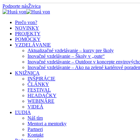
Podporte nás
Živica
Prečo von?
NOVINKY
PROJEKTY
POMÔCKY
VZDELÁVANIE
Aktualizačné vzdelávanie – kurzy pre školy
Inovačné vzdelávanie – Školy v „oute“
Inovačné vzdelávanie – Outdoor v koncepte envirových
Inovačné vzdelávanie – Ako na zelené kariérové porade
KNIŽNICA
INŠPIRÁCIE
ČLÁNKY
FESTIVAL
HĽADAČKY
WEBINÁRE
VIDEÁ
ĽUDIA
Náš tím
Mentori a mentorky
Partneri
Kontakt