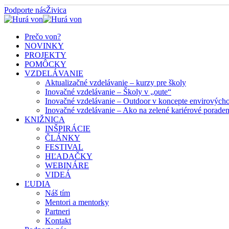
Podporte nás
Živica
Prečo von?
NOVINKY
PROJEKTY
POMÔCKY
VZDELÁVANIE
Aktualizačné vzdelávanie – kurzy pre školy
Inovačné vzdelávanie – Školy v „oute“
Inovačné vzdelávanie – Outdoor v koncepte envirových
Inovačné vzdelávanie – Ako na zelené kariérové porade
KNIŽNICA
INŠPIRÁCIE
ČLÁNKY
FESTIVAL
HĽADAČKY
WEBINÁRE
VIDEÁ
ĽUDIA
Náš tím
Mentori a mentorky
Partneri
Kontakt