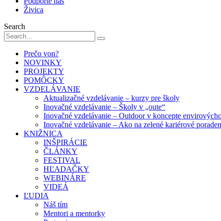
Podporte nás
Živica
Search
Prečo von?
NOVINKY
PROJEKTY
POMÔCKY
VZDELÁVANIE
Aktualizačné vzdelávanie – kurzy pre školy
Inovačné vzdelávanie – Školy v „oute“
Inovačné vzdelávanie – Outdoor v koncepte envirových
Inovačné vzdelávanie – Ako na zelené kariérové porade
KNIŽNICA
INŠPIRÁCIE
ČLÁNKY
FESTIVAL
HĽADAČKY
WEBINÁRE
VIDEÁ
ĽUDIA
Náš tím
Mentori a mentorky