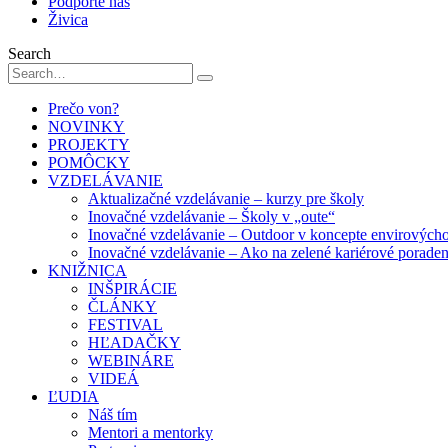
Podporte nás
Živica
Search
Prečo von?
NOVINKY
PROJEKTY
POMÔCKY
VZDELÁVANIE
Aktualizačné vzdelávanie – kurzy pre školy
Inovačné vzdelávanie – Školy v „oute“
Inovačné vzdelávanie – Outdoor v koncepte envirových
Inovačné vzdelávanie – Ako na zelené kariérové porade
KNIŽNICA
INŠPIRÁCIE
ČLÁNKY
FESTIVAL
HĽADAČKY
WEBINÁRE
VIDEÁ
ĽUDIA
Náš tím
Mentori a mentorky