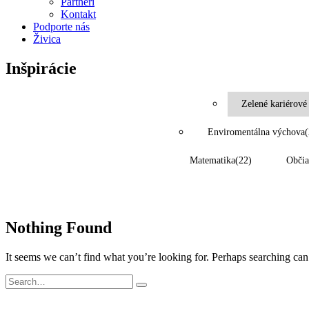
Partneri
Kontakt
Podporte nás
Živica
Inšpirácie
Zelené kariérové
Enviromentálna výchova
(
Matematika
(22)
Občia
Nothing Found
It seems we can’t find what you’re looking for. Perhaps searching can