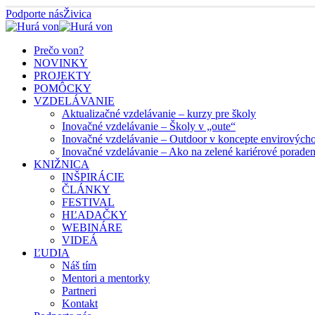
Podporte nás
Živica
Prečo von?
NOVINKY
PROJEKTY
POMÔCKY
VZDELÁVANIE
Aktualizačné vzdelávanie – kurzy pre školy
Inovačné vzdelávanie – Školy v „oute“
Inovačné vzdelávanie – Outdoor v koncepte envirových
Inovačné vzdelávanie – Ako na zelené kariérové porade
KNIŽNICA
INŠPIRÁCIE
ČLÁNKY
FESTIVAL
HĽADAČKY
WEBINÁRE
VIDEÁ
ĽUDIA
Náš tím
Mentori a mentorky
Partneri
Kontakt